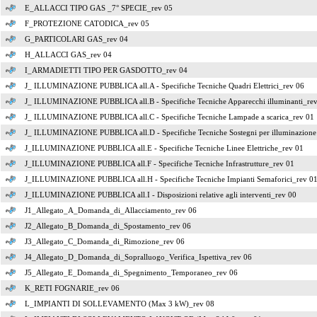
E_ALLACCI TIPO GAS _7° SPECIE_rev 05
F_PROTEZIONE CATODICA_rev 05
G_PARTICOLARI GAS_rev 04
H_ALLACCI GAS_rev 04
I_ARMADIETTI TIPO PER GASDOTTO_rev 04
J_ ILLUMINAZIONE PUBBLICA all.A - Specifiche Tecniche Quadri Elettrici_rev 06
J_ ILLUMINAZIONE PUBBLICA all.B - Specifiche Tecniche Apparecchi illuminanti_re
J_ ILLUMINAZIONE PUBBLICA all.C - Specifiche Tecniche Lampade a scarica_rev 01
J_ ILLUMINAZIONE PUBBLICA all.D - Specifiche Tecniche Sostegni per illuminazione 
J_ILLUMINAZIONE PUBBLICA all.E - Specifiche Tecniche Linee Elettriche_rev 01
J_ILLUMINAZIONE PUBBLICA all.F - Specifiche Tecniche Infrastrutture_rev 01
J_ILLUMINAZIONE PUBBLICA all.H - Specifiche Tecniche Impianti Semaforici_rev 0
J_ILLUMINAZIONE PUBBLICA all.I - Disposizioni relative agli interventi_rev 00
J1_Allegato_A_Domanda_di_Allacciamento_rev 06
J2_Allegato_B_Domanda_di_Spostamento_rev 06
J3_Allegato_C_Domanda_di_Rimozione_rev 06
J4_Allegato_D_Domanda_di_Sopralluogo_Verifica_Ispettiva_rev 06
J5_Allegato_E_Domanda_di_Spegnimento_Temporaneo_rev 06
K_RETI FOGNARIE_rev 06
L_IMPIANTI DI SOLLEVAMENTO (Max 3 kW)_rev 08